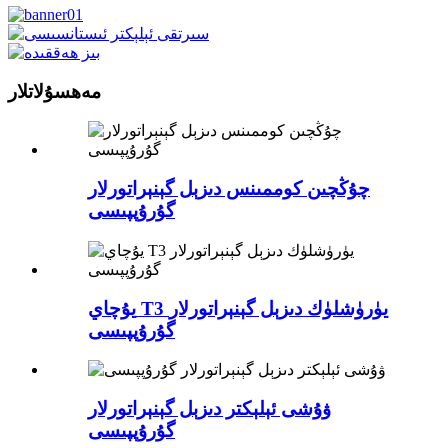
مەھسۇلاتلار
چۇڭچىن كوممىنس دىزېل گېنېراتورلار
گۇرۇپپىسى
يۇچاي T3 يۈرۈشلۈك دىزېل گېنېراتورلار
گۇرۇپپىسى
ۋۇشى ئېلېكتر دىزېل گېنېراتورلار
گۇرۇپپىسى