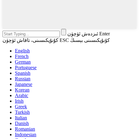
ئىزدەش ئۈچۈن Enter
كۇنۇپكىسىنى، تاقاش ئۈچۈن ESC كۇنۇپكىسىنى بېسىڭ
English
French
German
Portuguese
Spanish
Russian
Japanese
Korean
Arabic
Irish
Greek
Turkish
Italian
Danish
Romanian
Indonesian