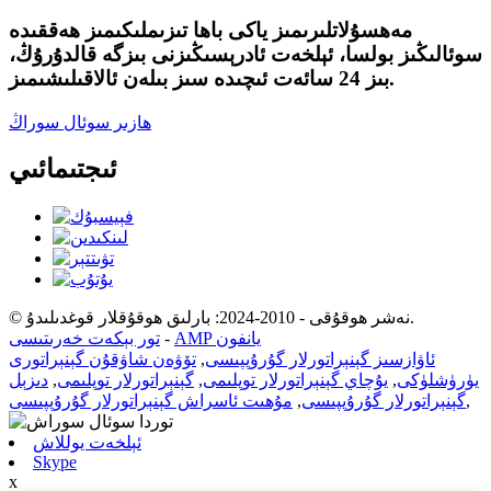
مەھسۇلاتلىرىمىز ياكى باھا تىزىملىكىمىز ھەققىدە
سوئالىڭىز بولسا، ئېلخەت ئادرېسىڭىزنى بىزگە قالدۇرۇڭ،
بىز 24 سائەت ئىچىدە سىز بىلەن ئالاقىلىشىمىز.
ھازىر سوئال سوراڭ
ئىجتىمائىي
© نەشر ھوقۇقى - 2010-2024: بارلىق ھوقۇقلار قوغدىلىدۇ.
AMP يانفون
-
تور بېكەت خەرىتىسى
ئاۋازسىز گېنېراتورلار گۇرۇپپىسى
,
تۆۋەن شاۋقۇن گېنېراتورى
يۈرۈشلۈكى
,
يۇچاي گېنېراتورلار توپلىمى
,
گېنېراتورلار توپلىمى
,
دىزېل
,
گېنېراتورلار گۇرۇپپىسى
,
مۇھىت ئاسراش گېنېراتورلار گۇرۇپپىسى
ئېلخەت يوللاش
Skype
x