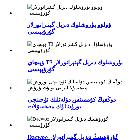
ۋولۋو يۈرۈشلۈك دىزېل گېنېراتورلار
گۇرۇپپىسى
ۋېيچاي T3 يۈرۈشلۈك دىزېل گېنېراتورلار
گۇرۇپپىسى
دوڭفېڭ كۇممىنس دۆلەتلىك ئۈچىنچى
يۈرۈشلۈك مەھسۇلات ...
Daewoo گۇرۇھىنىڭ دىزېل گېنېراتورلار