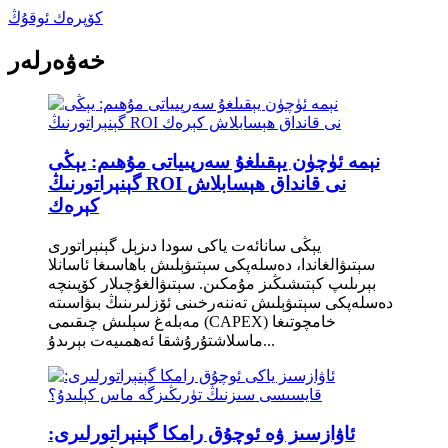
كۆپرەك ئوقۇڭ
خەۋەرلەر
نېمە ئۈچۈن يېقىلغۇ سەرپىياتى مۇھىم: يېڭى
گېنېراتورنىڭ ROI نى قانداق ھېسابلاش
كېرەك
يېڭى سانائەت ياكى سودا دىزېل گېنېراتورى
سېتىۋالغاندا، دەسلەپكى سېتىۋېلىش باھاسىغا ئاسانلا
بېرىلىپ كېتىشىڭىز مۇمكىن. سېتىۋالغۇچىلار كۆپىنچە
دەسلەپكى سېتىۋېلىش تەننەرخىنى ئۆزلىرىنىڭ بىۋاسىتە
مەبلەغ سېلىش چىقىمى (CAPEX) خامچوتىغا
ماسلاشتۇرۇشقا ئەھمىيەت بېرىدۇ...
ئاۋازسىز ۋە ئوچۇق رامكا گېنېراتورلىرى: