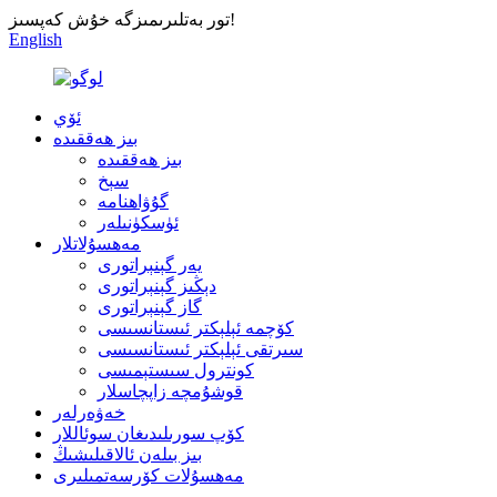
تور بەتلىرىمىزگە خۇش كەپسىز!
English
ئۆي
بىز ھەققىدە
بىز ھەققىدە
سېخ
گۇۋاھنامە
ئۈسكۈنىلەر
مەھسۇلاتلار
يەر گېنېراتورى
دېڭىز گېنېراتورى
گاز گېنېراتورى
كۆچمە ئېلېكتر ئىستانسىسى
سىرتقى ئېلېكتر ئىستانسىسى
كونترول سىستېمىسى
قوشۇمچە زاپچاسلار
خەۋەرلەر
كۆپ سورىلىدىغان سوئاللار
بىز بىلەن ئالاقىلىشىڭ
مەھسۇلات كۆرسەتمىلىرى