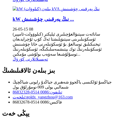
kW نىڭ پەرقىنى چۈشىنىش ...
26-05-15 08
(كىلوۋولت-ئامپېر) سانائەت سېتىۋالغۇچىلىرى ئېلېكتر
ئۈسكۈنىلىرىنى سېتىۋېلىشتا ئەڭ كۆپ ئۇچرايدىغان
تېخنىكىلىق توسالغۇ. بۇ ئۈسكۈنىلەرنى خاتا چۈشىنىش
ئۈسكۈنىلەرنىڭ توك يېتىشمەسلىكىگە، ئۈسكۈنىلەرنىڭ
توسۇلۇشىغا سەۋەب بولۇشى مۇمكىن...
تەپسىلاتلارنى كۆرۈڭ
بىز بىلەن ئالاقىلىشىڭ
جياڭسۇ ئۆلكىسى ياڭجوۋ شەھىرى جياڭدۇ رايونى شياڭچېڭ
شىمالىي يولى 909-نومۇرلۇق يول
تېلېفون:
0086 0514-86832328
goldx_yangzhou@163.com
ئېلخەت:
فاكىس:
0086 0514-86832678
يېڭى خەت