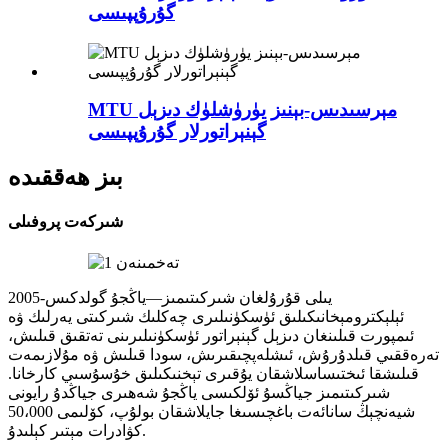
گۇرۇپپىسى
MTU مېرسىدىس-بېنىز يۈرۈشلۈك دىزېل
گېنېراتورلار گۇرۇپپىسى
بىز ھەققىدە
شىركەت پروفىلى
2005-يىلى قۇرۇلغان شىركىتىمىز—ياڭجۇ گولدكىس
ئېلېكترومېخانىكىلىق ئۈسكۈنىلىرى چەكلىك شىركىتى يەرلىك ۋە
ئىمپورت قىلىنغان دىزېل گېنېراتور ئۈسكۈنىلىرىنى تەتقىق قىلىش،
تەرەققىي قىلدۇرۇش، ئىشلەپچىقىرىش، سودا قىلىش ۋە مۇلازىمەت
قىلىشقا ئىختىساسلاشقان يۇقىرى تېخنىكىلىق خۇسۇسىي كارخانا.
شىركىتىمىز جياڭسۇ ئۆلكىسى ياڭجۇ شەھىرى جياڭدۇ رايونى
شيەنچېڭ سانائەت باغچىسىغا جايلاشقان بولۇپ، كۆلىمى 50،000
كۋادرات مېتىر كېلىدۇ.