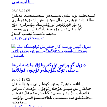
قايسىسى ...
26-05-27 05
ئىشەنچلىك توك بىلەن تەمىنلەش سىستېمىسىغا مەبلەغ
سالغاندا، ئىنژېنېرلار، مال سېتىۋېلىش باشقۇرغۇچىلىرى
ۋە تۈر قۇرۇلۇش ئورۇنلىرىنىڭ مۇدىرلىرى دۇچ
كېلىدىغان ئەڭ مۇھىم قارارلارنىڭ بىرى پەقەت
ھېسابلاشتىنلا ئېشىپ كېتىدۇ...
تەپسىلاتلارنى كۆرۈڭ
دىزېل گېنېراتور ئېلېكترونلۇق ماشىنىلىرىغا
يېڭى ئۆگەنگۈچىلەر ئۈچۈن قوللانما ...
26-05-19 05
سانائەت ئېنېرگىيە ئۈسكۈنىلىرىنى سېتىۋالىدىغان
خەلقئارالىق سېتىۋالغۇچىلار ئۈچۈن، مۇھىت ئاسراش
قائىدىلىرىنىڭ دائىرىسىنى ئىگىلەش ماتورنىڭ ئۆزىنىڭ
مېخانىكىلىق سەپلىمىسىنى باھالاشتىنمۇ قىيىن بولۇشى
مۇمكىن...
تەپسىلاتلارنى كۆرۈڭ