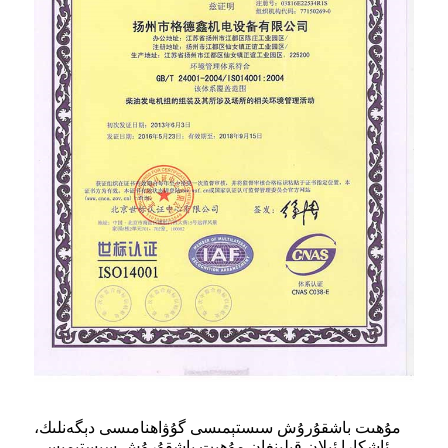
مۇھىت باشقۇرۇش سىستېمىسى گۇۋاھنامىسى دېگەنلىك،
ئاشكارا ئېلان قىلىنغان مۇھىت باشقۇرۇش سىستېمىسى