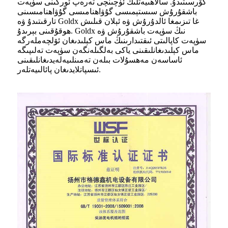
كۆرسىتىدۇ. سالاھىيەتلىك ئۈچىنچى تەرەپ ئورگىنى سۈپەت
باشقۇرۇش سىستېمىسى گۇۋاھنامىسى گۇۋاھنامىسىنى
تارقىتىدۇ ۋە Goldx غا تىزىمغا ئالدۇرۇش ۋە ئېلان قىلىش
ھوقۇقىنى بېرىدۇ. Goldx نىڭ سۈپەت باشقۇرۇش ۋە
سۈپەت كاپالىتى ئىقتىدارىنىڭ ماس كېلىدىغان ئۆلچەملەرگە
ماس كېلىدىغانلىقىنى ياكى بەلگىلەنگەن سۈپەت تەلىپىگە
ئاساسەن مەھسۇلات بىلەن تەمىنلىيەلەيدىغانلىقىنى
ئىسپاتلايدىغان پائالىيەتلەر.