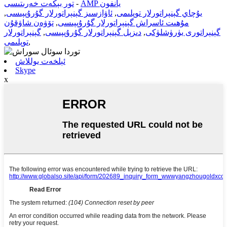
AMP يانفون
-
تور بېكەت خەرىتىسى
يۇچاي گېنېراتورلار توپلىمى
,
ئاۋازسىز گېنېراتورلار گۇرۇپپىسى
,
مۇھىت ئاسراش گېنېراتورلار گۇرۇپپىسى
,
تۆۋەن شاۋقۇن
گېنېراتورى يۈرۈشلۈكى
,
دىزېل گېنېراتورلار گۇرۇپپىسى
,
گېنېراتورلار
,
توپلىمى
ئېلخەت يوللاش
Skype
x