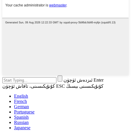
ئىزدەش ئۈچۈن Enter
كۇنۇپكىسىنى، تاقاش ئۈچۈن ESC كۇنۇپكىسىنى بېسىڭ
English
French
German
Portuguese
Spanish
Russian
Japanese