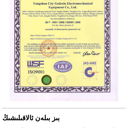
بىز بىلەن ئالاقىلىشىڭ