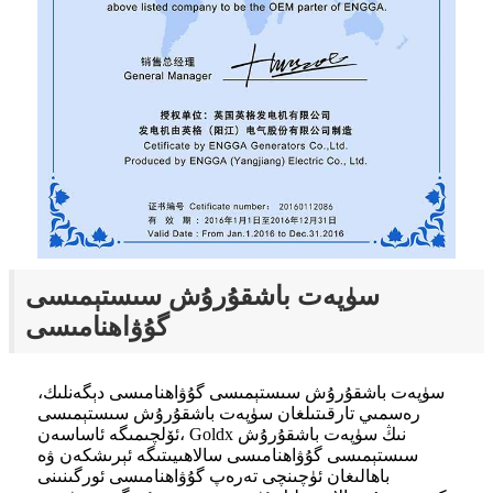
سۈپەت باشقۇرۇش سىستېمىسى
گۇۋاھنامىسى
سۈپەت باشقۇرۇش سىستېمىسى گۇۋاھنامىسى دېگەنلىك،
رەسمىي تارقىتىلغان سۈپەت باشقۇرۇش سىستېمىسى
ئۆلچىمىگە ئاساسەن، Goldx نىڭ سۈپەت باشقۇرۇش
سىستېمىسى گۇۋاھنامىسى سالاھىيىتىگە ئېرىشكەن ۋە
باھالىغان ئۈچىنچى تەرەپ گۇۋاھنامىسى ئورگىنىنى