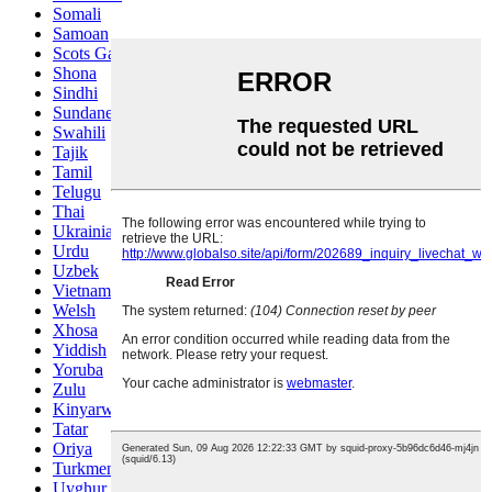
Somali
Samoan
Scots Gaelic
Shona
Sindhi
Sundanese
Swahili
Tajik
Tamil
Telugu
Thai
Ukrainian
Urdu
Uzbek
Vietnamese
Welsh
Xhosa
Yiddish
Yoruba
Zulu
Kinyarwanda
Tatar
Oriya
Turkmen
Uyghur