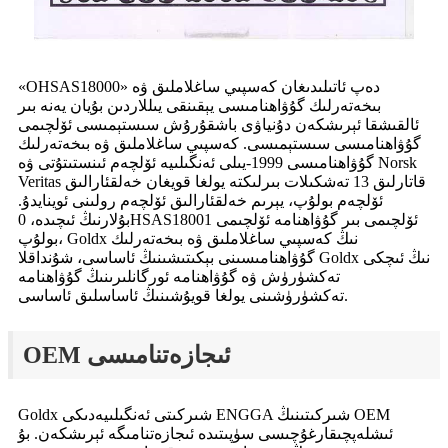
«OHSAS18000» دەپ ئاتىلىدىغان كەسپىي ساغلاملىق ۋە
بىخەتەرلىك گۇۋاھنامىسى يېقىنقى يىللاردىن بۇيان يەنە بىر
ئالقىشقا ئېرىشكەن دۇنياۋى باشقۇرۇش سىستېمىسى ئۆلچىمى
گۇۋاھنامىسى سىستېمىسى. كەسپىي ساغلاملىق ۋە بىخەتەرلىك
گۇۋاھنامىسى 1999-يىلى ئەنگىلىيە ئۆلچەم ئىنستىتۇتى ۋە Norsk
Veritas قاتارلىق 13 تەشكىلات بىرلىكتە يولغا قويغان خەلقئارالىق
ئۆلچەم بولۇپ، يېرىم خەلقئارالىق ئۆلچەم رولىنى ئوينايدۇ.
بۇلارنىڭ ئىچىدە، 0HSAS18001 ئۆلچىمى بىر گۇۋاھنامە ئۆلچىمى
بولۇپ، Goldx نىڭ كەسپىي ساغلاملىق ۋە بىخەتەرلىك
گۇۋاھنامىسىنى بېكىتىشىنىڭ ئاساسى، شۇنداقلا Goldx نىڭ ئىچكى
تەكشۈرۈش ۋە گۇۋاھنامە ئورگانلىرىنىڭ گۇۋاھنامە
تەكشۈرۈشىنى يولغا قويۇشىنىڭ ئاساسلىق ئاساسى.
OEM ئىجازەتنامىسى
Goldx شىركىتى ئەنگىلىيەدىكى ENGGA شىركىتىنىڭ OEM
ئىشلەپچىقارغۇچىسى سۈپىتىدە ئىجازەتنامىگە ئېرىشكەن. بۇ