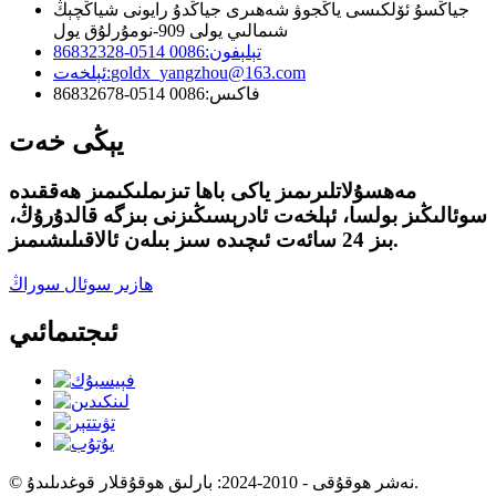
جياڭسۇ ئۆلكىسى ياڭجوۋ شەھىرى جياڭدۇ رايونى شياڭچېڭ
شىمالىي يولى 909-نومۇرلۇق يول
تېلېفون:
0086 0514-86832328
goldx_yangzhou@163.com
ئېلخەت:
فاكىس:
0086 0514-86832678
يېڭى خەت
مەھسۇلاتلىرىمىز ياكى باھا تىزىملىكىمىز ھەققىدە
سوئالىڭىز بولسا، ئېلخەت ئادرېسىڭىزنى بىزگە قالدۇرۇڭ،
بىز 24 سائەت ئىچىدە سىز بىلەن ئالاقىلىشىمىز.
ھازىر سوئال سوراڭ
ئىجتىمائىي
© نەشر ھوقۇقى - 2010-2024: بارلىق ھوقۇقلار قوغدىلىدۇ.