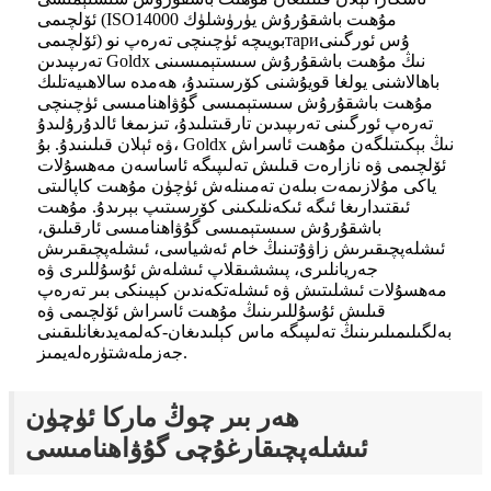
ئۆلچىمى (ISO14000 مۇھىت باشقۇرۇش يۈرۈشلۈك
ئۆلچىمى) بويىچە ئۈچىنچى تەرەپ نوтариۇس ئورگىنى
تەرىپىدىن Goldx نىڭ مۇھىت باشقۇرۇش سىستېمىسىنى
باھالاشنى يولغا قويۇشنى كۆرسىتىدۇ، ھەمدە سالاھىيەتلىك
مۇھىت باشقۇرۇش سىستېمىسى گۇۋاھنامىسى ئۈچىنچى
تەرەپ ئورگىنى تەرىپىدىن تارقىتىلىدۇ، تىزىمغا ئالدۇرۇلىدۇ
ۋە ئېلان قىلىنىدۇ. بۇ، Goldx نىڭ بېكىتىلگەن مۇھىت ئاسراش
ئۆلچىمى ۋە نازارەت قىلىش تەلىپىگە ئاساسەن مەھسۇلات
ياكى مۇلازىمەت بىلەن تەمىنلەش ئۈچۈن مۇھىت كاپالىتى
ئىقتىدارىغا ئىگە ئىكەنلىكىنى كۆرسىتىپ بېرىدۇ. مۇھىت
باشقۇرۇش سىستېمىسى گۇۋاھنامىسى ئارقىلىق،
ئىشلەپچىقىرىش زاۋۇتىنىڭ خام ئەشياسى، ئىشلەپچىقىرىش
جەريانلىرى، پىششىقلاپ ئىشلەش ئۇسۇللىرى ۋە
مەھسۇلات ئىشلىتىش ۋە ئىشلەتكەندىن كېيىنكى بىر تەرەپ
قىلىش ئۇسۇللىرىنىڭ مۇھىت ئاسراش ئۆلچىمى ۋە
بەلگىلىمىلىرىنىڭ تەلىپىگە ماس كېلىدىغان-كەلمەيدىغانلىقىنى
جەزملەشتۈرەلەيمىز.
ھەر بىر چوڭ ماركا ئۈچۈن
ئىشلەپچىقارغۇچى گۇۋاھنامىسى