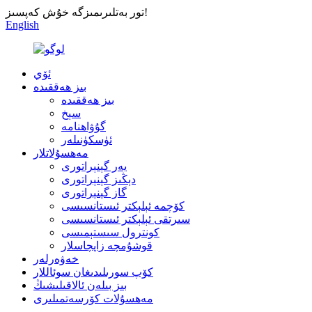
تور بەتلىرىمىزگە خۇش كەپسىز!
English
ئۆي
بىز ھەققىدە
بىز ھەققىدە
سېخ
گۇۋاھنامە
ئۈسكۈنىلەر
مەھسۇلاتلار
يەر گېنېراتورى
دېڭىز گېنېراتورى
گاز گېنېراتورى
كۆچمە ئېلېكتر ئىستانسىسى
سىرتقى ئېلېكتر ئىستانسىسى
كونترول سىستېمىسى
قوشۇمچە زاپچاسلار
خەۋەرلەر
كۆپ سورىلىدىغان سوئاللار
بىز بىلەن ئالاقىلىشىڭ
مەھسۇلات كۆرسەتمىلىرى