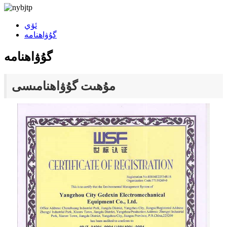
ئۆي
گۇۋاھنامە
گۇۋاھنامە
مۇھىت گۇۋاھنامىسى