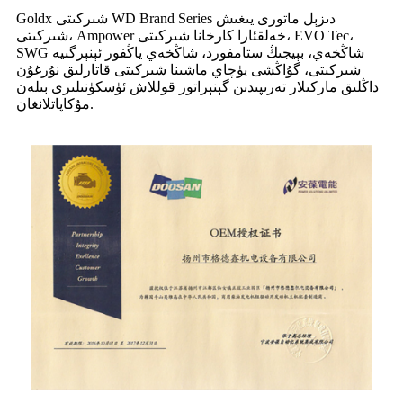
Goldx شىركىتى WD Brand Series دىزېل ماتورى يىغىش
شىركىتى، Ampower خەلقئارا كارخانا شىركىتى، EVO Tec،
SWG شاڭخەي، بېيجىڭ ستامفورد، شاڭخەي ياڭفور ئېنېرگىيە
شىركىتى، گۇاڭشى يۈچاي ماشىنا شىركىتى قاتارلىق نۇرغۇن
داڭلىق ماركىلار تەرىپىدىن گېنېراتور قوللاش ئۈسكۈنىلىرى بىلەن
مۇكاپاتلانغان.