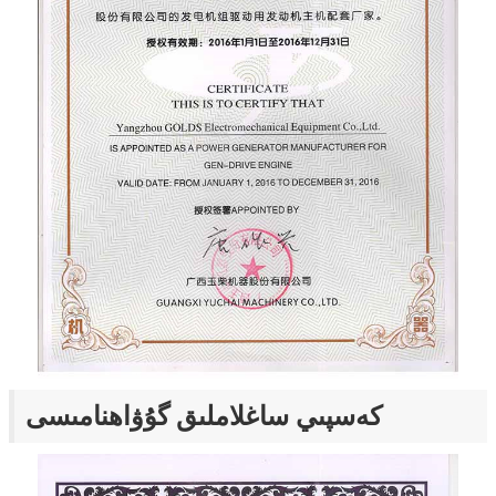
كەسپىي ساغلاملىق گۇۋاھنامىسى