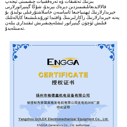
بىزنىڭ تەتقىقات ۋە تەرەققىيات چىقىمىنى تېجەپ
قالالايدىغانلىقىمىزدىن دېرەك بېرىدۇ، شۇڭا گېنېراتورلارنى
خېرىدارلارنىڭ ئېھتىياجىغا ئاساسەن خاسلاشتۇرغىلى بولىدۇ، بۇ
يەنە خېرىدارلارنىڭ زاكازلىرىنىڭ ۋاقتىدا ئورۇندىلىشىغا كاپالەتلىك
قىلىش ئۈچۈن گېنېراتور ئىشلەپچىقىرىش ئىقتىدارى بىلەن
تەمىنلەيدۇ.