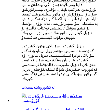
تېمپېراتۇرىسىنى تۆۋەنلىتىش ئۈچۈن سۇنى قايتا-
قايتا پومپىلايدۇ (سۇ باكى بوشلۇق مىس
تۇرۇبىدىن تەركىب تاپقان. يۇقىرى تېمپېراتۇرىلىق
سۇ ھاۋا سوۋۇتۇش ۋە ماتور سىلىندىرىنىڭ تېمىغا
ئايلىنىش ئارقىلىق سۇ باكىغا كىرىدۇ)، ئەگەر قىش
پەسلىدىكى سۇ تېمپېراتۇرىسى بەك تۆۋەن بولسا،
بۇ قېتىم سۇنىڭ ئايلىنىشى توختاپ قالىدۇ، بۇ
دىزېل گېنېراتور ماتورىنىڭ تېمپېراتۇرىسى بەك
تۆۋەن بولۇپ كېتىشتىن ساقلىنىدۇ.
دىزېل گېنېراتور سۇ باكى پۈتۈن گېنېراتور
گەۋدىسىدە ئىنتايىن مۇھىم رول ئوينايدۇ، ئەگەر
سۇ باكى توغرا ئىشلىتىلمىسە، دىزېل ماتورى ۋە
گېنېراتورغا زىيان يەتكۈزىدۇ، شۇنداقلا ئېغىر
ئەھۋاللاردا دىزېل ماتورىنىڭ قالدۇققا ئايلىنىشىنى
كەلتۈرۈپ چىقىرىدۇ، شۇڭا ئىشلەتكۈچىلەر دىزېل
گېنېراتور سۇ باكىنى توغرا ئىشلىتىشنى ئۆگىنىشى
كېرەك.
تەكشۈرۈش
تەپسىلات