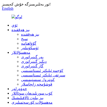
تور بەتلىرىمىزگە خۇش كەپسىز!
English
ئۆي
بىز ھەققىدە
بىز ھەققىدە
سېخ
گۇۋاھنامە
ئۈسكۈنىلەر
مەھسۇلاتلار
يەر گېنېراتورى
دېڭىز گېنېراتورى
گاز گېنېراتورى
كۆچمە ئېلېكتر ئىستانسىسى
سىرتقى ئېلېكتر ئىستانسىسى
كونترول سىستېمىسى
قوشۇمچە زاپچاسلار
خەۋەرلەر
كۆپ سورىلىدىغان سوئاللار
بىز بىلەن ئالاقىلىشىڭ
مەھسۇلات كۆرسەتمىلىرى