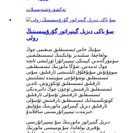
تەكشۈرۈش
تەپسىلات
سۇ باكى دىزېل گېنېراتور گۇرۇپپىسىنىڭ
رولى
سۇنىڭ خاس ئىسسىقلىق سىغىمى چوڭ
بولغاچقا، سىلىندىر بۆلىكىنىڭ ئىسسىقلىقىنى
سۈمۈرگەندىن كېيىنكى تېمپېراتۇرا ئۆرلىشى ئانچە
چوڭ ئەمەس، شۇڭا ماتورنىڭ ئىسسىقلىقى
سوۋۇتۇش سۇيۇقلۇق ئايلىنىشى ئارقىلىق، سۇنى
ئىسسىقلىق توشۇغۇچى سۈپىتىدە ئىشلىتىش
ئارقىلىق ئىسسىقلىق ئۆتكۈزۈش، ئاندىن
ئىسسىقلىق تارقىتىش ئۈچۈن چوڭ دائىرىدىكى
ئىسسىقلىق تارقىتىش ئۇسۇلى ئارقىلىق
كونۋېكسىيەلىك ئىسسىقلىق تارقىتىش ئۇسۇلى
ئارقىلىق دىزېل گېنېراتور ماتورىنىڭ مۇۋاپىق
خىزمەت تېمپېراتۇرىسىنى ساقلايدۇ.
دىزېل گېنېراتور ماتورىنىڭ سۇ تېمپېراتۇرىسى
يۇقىرى بولغاندا، سۇ پومپىسى ماتورنىڭ