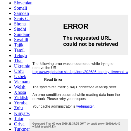
Slovenian
Somali
Samoan
Scots Gaelic
Shona
Sindhi
Sundanese
Swahili
Tajik
Tamil
Telugu
Thai
Ukrainian
Urdu
Uzbek
Vietnamese
Welsh
Xhosa
Yiddish
Yoruba
Zulu
Kinyarwanda
Tatar
Oriya
Turkmen