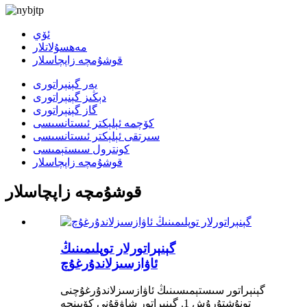
ئۆي
مەھسۇلاتلار
قوشۇمچە زاپچاسلار
يەر گېنېراتورى
دېڭىز گېنېراتورى
گاز گېنېراتورى
كۆچمە ئېلېكتر ئىستانسىسى
سىرتقى ئېلېكتر ئىستانسىسى
كونترول سىستېمىسى
قوشۇمچە زاپچاسلار
قوشۇمچە زاپچاسلار
گېنېراتورلار توپلىمىنىڭ
ئاۋازسىزلاندۇرغۇچ
گېنېراتور سىستېمىسىنىڭ ئاۋازسىزلاندۇرغۇچنى
تونۇشتۇرۇش 1. گېنېراتور شاۋقۇنى كۆپىنچە