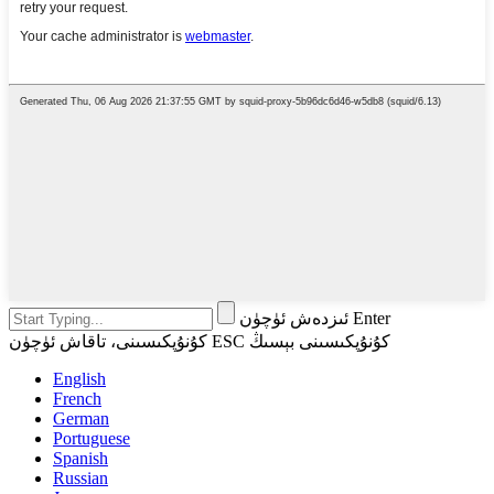
ئىزدەش ئۈچۈن Enter
كۇنۇپكىسىنى، تاقاش ئۈچۈن ESC كۇنۇپكىسىنى بېسىڭ
English
French
German
Portuguese
Spanish
Russian