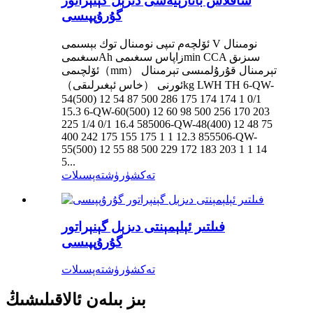
ساقلاش باتارېيەسى دىزېل گېنېراتور
گۇرۇپپىسى
ئۆلچەم تىپى نومىنال توك بېسىمى V نومىنال
سىغىمىAh زاپاس سىغىمىmin CCA سىزىق
ئۆلچىمى（mm） تېرمىنال قۇرۇلمىسى تېرمىنال
ئورنى （خاس ئېغىرلىقى）kg LWH TH 6-QW-
54(500) 12 54 87 500 286 175 174 174 1 0/1
15.3 6-QW-60(500) 12 60 98 500 256 170 203
225 1/4 0/1 16.4 585006-QW-48(400) 12 48 75
400 242 175 155 175 1 1 12.3 855506-QW-
55(500) 12 55 88 500 229 172 183 203 1 1 14
5...
تەكشۈرۈش
تەپسىلات
فىلتىر ئېلېمېنتى دىزېل گېنېراتور
گۇرۇپپىسى
تەكشۈرۈش
تەپسىلات
بىز بىلەن ئالاقىلىشىڭ