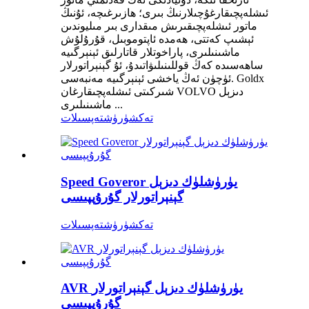
ئىشلەپچىقارغۇچىلارنىڭ بىرى؛ ھازىرغىچە، ئۇنىڭ
ماتور ئىشلەپچىقىرىش مىقدارى بىر مىليوندىن
ئېشىپ كەتتى، ھەمدە ئاپتوموبىل، قۇرۇلۇش
ماشىنىلىرى، پاراخوتلار قاتارلىق ئېنېرگىيە
ساھەسىدە كەڭ قوللىنىلىۋاتىدۇ، ئۇ گېنېراتورلار
ئۈچۈن ئەڭ ياخشى ئېنېرگىيە مەنبەسى. Goldx
شىركىتى ئىشلەپچىقارغان VOLVO دىزېل
ماشىنىلىرى ...
تەكشۈرۈش
تەپسىلات
Speed ​​Goveror يۈرۈشلۈك دىزېل
گېنېراتورلار گۇرۇپپىسى
تەكشۈرۈش
تەپسىلات
AVR يۈرۈشلۈك دىزېل گېنېراتورلار
گۇرۇپپىسى