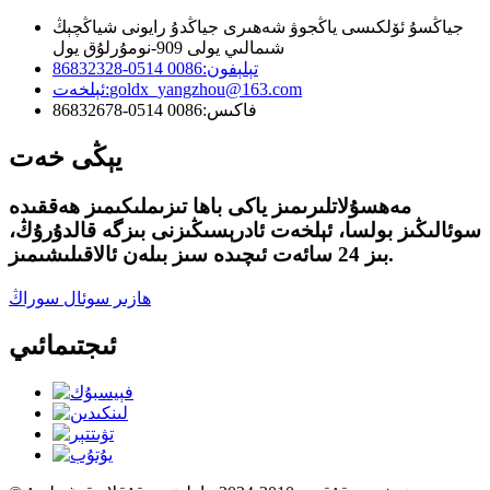
جياڭسۇ ئۆلكىسى ياڭجوۋ شەھىرى جياڭدۇ رايونى شياڭچېڭ
شىمالىي يولى 909-نومۇرلۇق يول
تېلېفون:
0086 0514-86832328
goldx_yangzhou@163.com
ئېلخەت:
فاكىس:
0086 0514-86832678
يېڭى خەت
مەھسۇلاتلىرىمىز ياكى باھا تىزىملىكىمىز ھەققىدە
سوئالىڭىز بولسا، ئېلخەت ئادرېسىڭىزنى بىزگە قالدۇرۇڭ،
بىز 24 سائەت ئىچىدە سىز بىلەن ئالاقىلىشىمىز.
ھازىر سوئال سوراڭ
ئىجتىمائىي