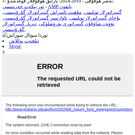
© نەشر ھوقۇقى - 2010-2024: بارلىق ھوقۇقلار قوغدىلىدۇ.
AMP يانفون
-
تور بېكەت خەرىتىسى
گېنېراتورلار توپلىمى
,
مۇھىت ئاسراش گېنېراتورلار گۇرۇپپىسى
,
يۇچاي گېنېراتورلار توپلىمى
,
ئاۋازسىز گېنېراتورلار گۇرۇپپىسى
,
تۆۋەن شاۋقۇن گېنېراتورى يۈرۈشلۈكى
,
دىزېل گېنېراتورلار
,
گۇرۇپپىسى
ئېلخەت يوللاش
Skype
x