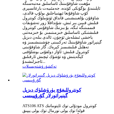
مۇھىت شاۋقۇنىنىڭ ئاساسلىق مەنبەسىگە
ئايلىنىدۇ. بۈگۈنكى كۈندە، جەمئىيەت بارغانسېرى
كۆپ شاۋقۇنغا ئېھتىياجلىق بولۇپ قالدى،
شاۋقۇن بۇلغىنىشىنى قانداق ئۈنۈملۈك كونترول
قىلىش قىيىن بىر ئىش، شۇنداقلا زور تەشۋىقات
قىممىتىگە ئىگە، بۇ بىزنىڭ شاۋقۇننى كونترول
قىلىشتىكى ئاساسلىق خىزمىتىمىز. بۇ خىزمەتنى
ياخشى ئىشلەش ئۈچۈن، ئالدى بىلەن دىزېل
گېنېراتور شاۋقۇنىنىڭ تەركىبىنى چۈشىنىشىمىز ۋە
تەھلىل قىلىشىمىز كېرەك. گاز شاۋقۇنىنى
كونترول قىلىش: ئاۋاز دولقۇنى بوشلۇقنى
كېڭەيتىش ۋە تۆشۈك ئېچىش ئارقىلىق
ئاجىزلىشىدۇ...
تەكشۈرۈش
تەپسىلات
كونتروللىغۇچ يۈرۈشلۈك دىزېل
گېنېراتورلار گۇرۇپپىسى
ATS106 ATS كونترول مودۇلى توك ئاپتوماتىك
قولدا توك يولى نورمال توك يولى يېپىق