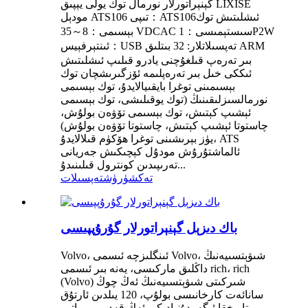
گېنېراتورلار نورمال توك يولى يېپىق LIXISE
مودېل ATS106 تىپى：ATS106ئىشلىتىش توك
بېسىمى：8～35 VDCAC سىستېمىسى：1P2W
ئىنتېرفېيس：USB تەپسىلاتلار: 32 بىتلىق ARM
بىر تەرەپ قىلغۇچنى يادرو قىلىپ ئىشلىتىش
ئىككى خىل بىر تەرەپلىمە ئۆزگىرىشچان توك
بېسىمىنى توغرا بايقىيالايدۇ، توك بېسىمى
نورمالسىزلىقىنىڭ (توك يوقىلىشى، توك بېسىمى
ئېشىپ كېتىش، توك بېسىمى تۆۋەن بولۇش،
چاستوتا ئېشىپ كېتىش، چاستوتا تۆۋەن بولۇش)
يۈز بېرىشىنى توغرا ھۆكۈم قىلالايدۇ، ATS
ئالماشتۇرۇش مودۇل كېچىكىش جەريانى
تەرىپىدىن كونترول قىلىنىدۇ...
تەكشۈرۈش
تەپسىلات
باك دىزېل گېنېراتورلار گۇرۇپپىسى
Volvo، ئىنگلىزچە ئىسمى Volvo، شىۋېتسىيەنىڭ
داڭلىق ماركىسى، يەنە بىر ئىسمى rich، rich
(Volvo) شىركىتى شىۋېتسىيەنىڭ ئەڭ چوڭ
سانائەت كارخانىسى بولۇپ، 120 يىلدىن ئارتۇق
تارىخقا ئىگە، دۇنيادىكى ئەڭ قەدىمىي ماتور