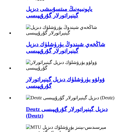
ياپونىيەنىڭ مىتسۇبىشى دىزېل
گېنېراتورلار گۇرۇپپىسى
شاڭخەي شېندوڭ يۈرۈشلۈك دىزېل
گېنېراتورلار گۇرۇپپىسى
ۋولۋو يۈرۈشلۈك دىزېل گېنېراتورلار
گۇرۇپپىسى
Deutz دىزېل گېنېراتورلار گۇرۇپپىسى
(Deutz)