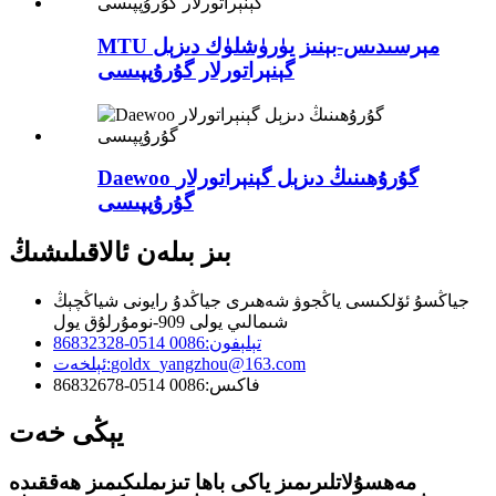
MTU مېرسىدىس-بېنىز يۈرۈشلۈك دىزېل
گېنېراتورلار گۇرۇپپىسى
Daewoo گۇرۇھىنىڭ دىزېل گېنېراتورلار
گۇرۇپپىسى
بىز بىلەن ئالاقىلىشىڭ
جياڭسۇ ئۆلكىسى ياڭجوۋ شەھىرى جياڭدۇ رايونى شياڭچېڭ
شىمالىي يولى 909-نومۇرلۇق يول
تېلېفون:
0086 0514-86832328
goldx_yangzhou@163.com
ئېلخەت:
فاكىس:
0086 0514-86832678
يېڭى خەت
مەھسۇلاتلىرىمىز ياكى باھا تىزىملىكىمىز ھەققىدە