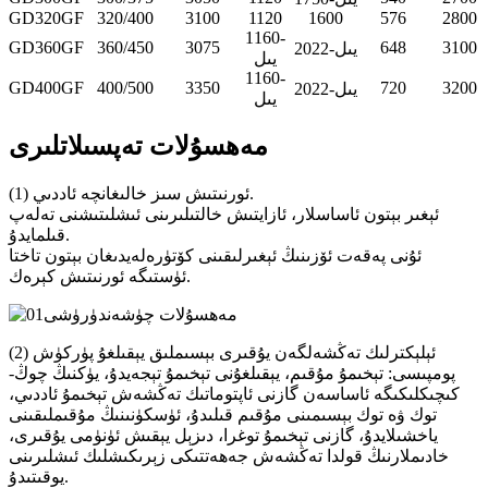
GD320GF
320/400
3100
1120
1600
576
2800
1160-
GD360GF
360/450
3075
648
3100
2022-يىل
يىل
1160-
GD400GF
400/500
3350
720
3200
2022-يىل
يىل
مەھسۇلات تەپسىلاتلىرى
(1) ئورنىتىش سىز خالىغانچە ئاددىي.
ئېغىر بېتون ئاساسلار، ئازايتىش خالتىلىرىنى ئىشلىتىشنى تەلەپ
قىلمايدۇ.
ئۇنى پەقەت ئۆزىنىڭ ئېغىرلىقىنى كۆتۈرەلەيدىغان بېتون تاختا
ئۈستىگە ئورنىتىش كېرەك.
(2) ئېلېكترلىك تەڭشەلگەن يۇقىرى بېسىملىق يېقىلغۇ پۈركۈش
پومپىسى: تېخىمۇ مۇقىم، يېقىلغۇنى تېخىمۇ تېجەيدۇ، يۈكنىڭ چوڭ-
كىچىكلىكىگە ئاساسەن گازنى ئاپتوماتىك تەڭشەش تېخىمۇ ئاددىي،
توك ۋە توك بېسىمىنى مۇقىم قىلىدۇ، ئۈسكۈنىنىڭ مۇقىملىقىنى
ياخشىلايدۇ، گازنى تېخىمۇ توغرا، دىزېل يېقىش ئۈنۈمى يۇقىرى،
خادىملارنىڭ قولدا تەڭشەش جەھەتتىكى زېرىكىشلىك ئىشلىرىنى
يوقىتىدۇ.