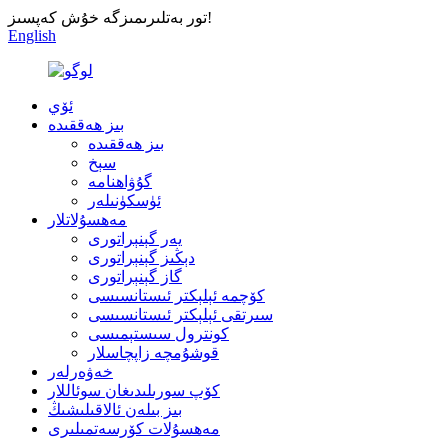
تور بەتلىرىمىزگە خۇش كەپسىز!
English
ئۆي
بىز ھەققىدە
بىز ھەققىدە
سېخ
گۇۋاھنامە
ئۈسكۈنىلەر
مەھسۇلاتلار
يەر گېنېراتورى
دېڭىز گېنېراتورى
گاز گېنېراتورى
كۆچمە ئېلېكتر ئىستانسىسى
سىرتقى ئېلېكتر ئىستانسىسى
كونترول سىستېمىسى
قوشۇمچە زاپچاسلار
خەۋەرلەر
كۆپ سورىلىدىغان سوئاللار
بىز بىلەن ئالاقىلىشىڭ
مەھسۇلات كۆرسەتمىلىرى