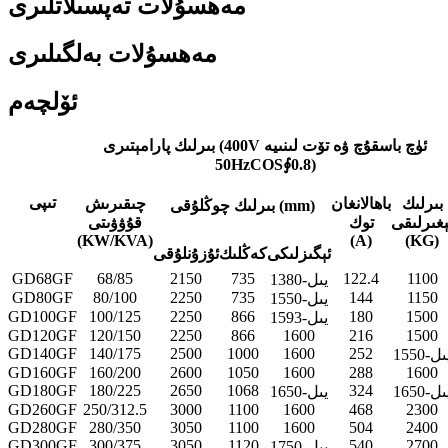
مەھسۇلات تەپسىلاتلىرى
مەھسۇلات بەلگىلىرى
ئۆلچەم
بىرلىك پارامېتىرى (400V ئۈچ باسقۇچ ۋە تۆت لىنىيە
50HzCOS∮0.8)
تىپى
بىرلىك
باھالانغان
چىقىرىش
بىرلىك چوڭلۇقى (mm)
ېغىرلىقى
توك
قۇۋۋىتى
(KW/KVA)
(A)
(KG)
ئېگىزلىكى
كەڭلىك
ئۇزۇنلۇقى
GD68GF
68/85
2150
735
122.4
1100
1380-يىل
GD80GF
80/100
2250
735
144
1150
1550-يىل
GD100GF
100/125
2250
866
180
1500
1593-يىل
GD120GF
120/150
2250
866
1600
216
1500
GD140GF
140/175
2500
1000
1600
252
15-يىل
GD160GF
160/200
2600
1050
1600
288
1600
GD180GF
180/225
2650
1068
324
16-يىل
1650-يىل
GD260GF
250/312.5
3000
1100
1600
468
2300
GD280GF
280/350
3050
1100
1600
504
2400
GD300GF
300/375
3050
1120
540
2700
1750-يىل