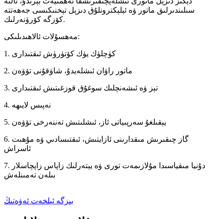
دېڭىز دىزېل ماتورى ئىشلەپچىقىرىشقا ئەھمىيەت بېرىدۇ، ئالتە
سىلىندىرلىق ماتور ۋە ئېلېكترونلۇق دىزېل تېخنىكىسى جەھەتتە
كۆزگە كۆرۈنەرلىك.
مەھسۇلات ئالاھىدىلىكى:
1. كۈچلۈك يۈك كۆتۈرۈش ئىقتىدارى
2. ماتور راۋان ئىشلەيدۇ، شاۋقۇنى تۆۋەن
3. تېز ۋە ئىشەنچلىك سوغۇق قوزغىتىش ئىقتىدارى
4. نەپىس لايىھە
5. يېقىلغۇ سەرپىياتى ئاز، ئىشلىتىش تەننەرخى تۆۋەن
6. گاز چىقىرىش مىقدارىنى ئازايتىش، ئىقتىسادىي ۋە مۇھىت
ئاسراش
7. دۇنيا مىقياسىدا مۇلازىمەت تورى ۋە يېتەرلىك زاپاس زاپچاسلار
بىلەن تەمىنلەش
بىزگە ئېلخەت ئەۋەتىڭ