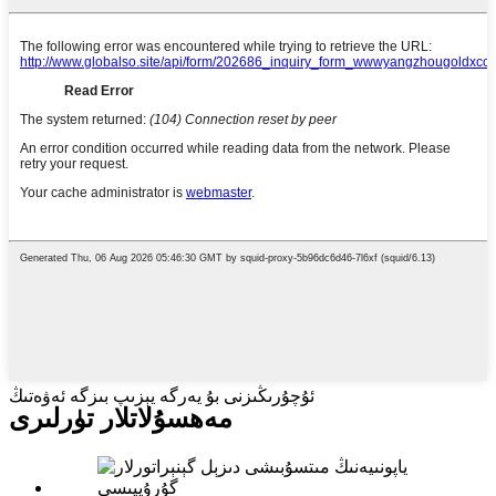
ئۇچۇرىڭىزنى بۇ يەرگە يېزىپ بىزگە ئەۋەتىڭ
مەھسۇلاتلار تۈرلىرى