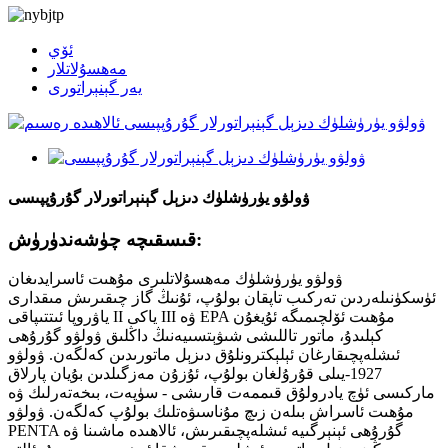
ئۆي
مەھسۇلاتلار
يەر گېنېراتورى
ۋولۋو يۈرۈشلۈك دىزېل گېنېراتورلار گۇرۇپپىسى
قىسقىچە چۈشەندۈرۈش:
ۋولۋو يۈرۈشلۈك مەھسۇلاتلىرى مۇھىت ئاسرايدىغان
ئۈسكۈنىلەردىن تەركىب تاپقان بولۇپ، ئۇنىڭ گاز چىقىرىش مىقدارى
ياۋروپا ئىتتىپاقى II ياكى III ۋە EPA مۇھىت ئۆلچىمىگە ئۇيغۇن
كېلىدۇ، ماتور تاللىشى شىۋېتسىيەنىڭ داڭلىق ۋولۋو گۇرۇھى
ئىشلەپچىقارغان ئېلېكترونلۇق دىزېل ماتورىدىن كەلگەن. ۋولۋو
1927-يىلى قۇرۇلغان بولۇپ، ئۇزۇن مەزگىلدىن بۇيان پارلاق
ماركىسى ئۈچ يادرولۇق قىممەت قارىشى - سۈپەت، بىخەتەرلىك ۋە
مۇھىت ئاسراش بىلەن زىچ مۇناسىۋەتلىك بولۇپ كەلگەن. ۋولۋو
PENTA گۇرۇھى ئېنېرگىيە ئىشلەپچىقىرىش، ئالاھىدە ماشىنا ۋە