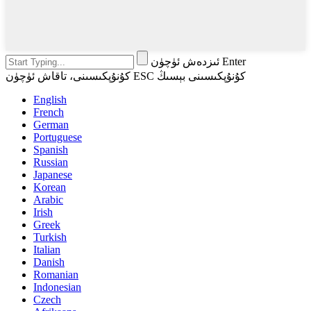
ئىزدەش ئۈچۈن Enter
كۇنۇپكىسىنى، تاقاش ئۈچۈن ESC كۇنۇپكىسىنى بېسىڭ
English
French
German
Portuguese
Spanish
Russian
Japanese
Korean
Arabic
Irish
Greek
Turkish
Italian
Danish
Romanian
Indonesian
Czech