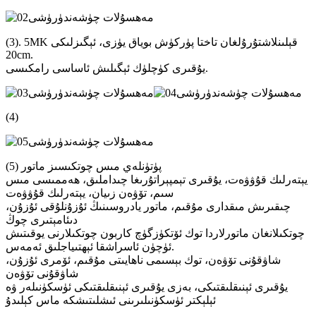
(3). 5MK قېلىنلاشتۇرۇلغان تاختا پۈركۈش بوياق يۈزى، ئېگىزلىكى
20cm.
يۇقىرى كۈچلۈك ئېگىلىش ئاساسى رامكىسى.
(4)
(5) پۈتۈنلەي مىس چوتكىسىز ماتور
يېتەرلىك قۇۋۋەت، يۇقىرى تېمپېراتۇرىغا چىداملىق، ھەممىسى مىس
سىم، تۆۋەن زىيان، يېتەرلىك قۇۋۋەت
چىقىرىش مىقدارى مۇقىم، ماتور يادروسىنىڭ ئۇزۇنلۇقى ئۇزۇن،
دىئامېتىرى چوڭ
چوتكىلانغان ماتورلاردا توك ئۆتكۈزگۈچ كاربون چوتكىلارنى يوقىتىش
ئۈچۈن ئاسراشقا ئېھتىياجلىق ئەمەس.
شاۋقۇنى تۆۋەن، توك بېسىمى ناھايىتى مۇقىم، ئۆمرى ئۇزۇن،
شاۋقۇنى تۆۋەن
يۇقىرى ئېنىقلىقتىكى، بەزى يۇقىرى ئېنىقلىقتىكى ئۈسكۈنىلەر ۋە
ئېلېكتر ئۈسكۈنىلىرىنى ئىشلىتىشكە ماس كېلىدۇ