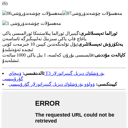
(6)
ئورالما تەپسىلاتلىرى:
گېنېرال ئورالما پىلاستىنكا ئورالمىسى ياكى
ياغاچ قاپ ياكى سىزنىڭ تەلىپىڭىزگە ئاساسەن.
يەتكۈزۈش تەپسىلاتلىرى:
پۇل تۆلەنگەندىن كېيىن 10 خىزمەت كۈنى
ئىچىدە ئەۋەتىلىدۇ
كاپالەت مۇددىتى:
قايسىسى بۇرۇن كەلسە، 1 يىل ياكى 1000 سائەت
ئىشلەيدۇ.
ئالدىنقىسى:
ۋېيچاي T3 يۈرۈشلۈك دىزېل گېنېراتورلار
گۇرۇپپىسى
كېيىنكىسى:
ۋولۋو يۈرۈشلۈك دىزېل گېنېراتورلار گۇرۇپپىسى