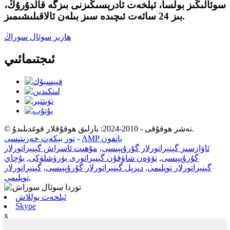
سوئالىڭىز بولسا، ئېلخەت ئادرېسىڭىزنى بىزگە قالدۇرۇڭ،
بىز 24 سائەت ئىچىدە سىز بىلەن ئالاقىلىشىمىز.
ھازىر سوئال سوراڭ
ئىجتىمائىي
© نەشر ھوقۇقى - 2010-2024: بارلىق ھوقۇقلار قوغدىلىدۇ.
AMP يانفون
-
تور بېكەت خەرىتىسى
ئاۋازسىز گېنېراتورلار گۇرۇپپىسى
,
مۇھىت ئاسراش گېنېراتورلار
گۇرۇپپىسى
,
تۆۋەن شاۋقۇن گېنېراتورى يۈرۈشلۈكى
,
يۇچاي
گېنېراتورلار توپلىمى
,
دىزېل گېنېراتورلار گۇرۇپپىسى
,
گېنېراتورلار
,
توپلىمى
ئېلخەت يوللاش
Skype
x