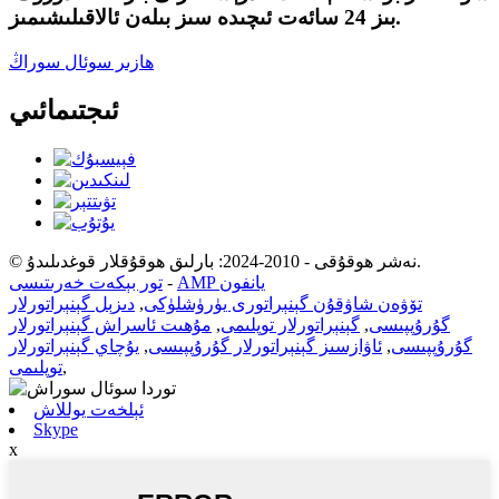
بىز 24 سائەت ئىچىدە سىز بىلەن ئالاقىلىشىمىز.
ھازىر سوئال سوراڭ
ئىجتىمائىي
© نەشر ھوقۇقى - 2010-2024: بارلىق ھوقۇقلار قوغدىلىدۇ.
AMP يانفون
-
تور بېكەت خەرىتىسى
تۆۋەن شاۋقۇن گېنېراتورى يۈرۈشلۈكى
,
دىزېل گېنېراتورلار
گۇرۇپپىسى
,
گېنېراتورلار توپلىمى
,
مۇھىت ئاسراش گېنېراتورلار
گۇرۇپپىسى
,
ئاۋازسىز گېنېراتورلار گۇرۇپپىسى
,
يۇچاي گېنېراتورلار
,
توپلىمى
ئېلخەت يوللاش
Skype
x