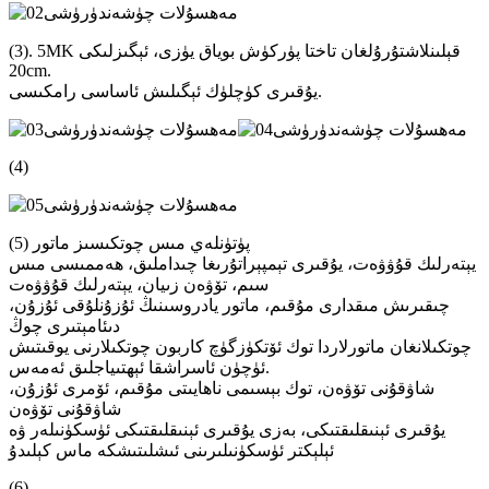
(3). 5MK قېلىنلاشتۇرۇلغان تاختا پۈركۈش بوياق يۈزى، ئېگىزلىكى
20cm.
يۇقىرى كۈچلۈك ئېگىلىش ئاساسى رامكىسى.
(4)
(5) پۈتۈنلەي مىس چوتكىسىز ماتور
يېتەرلىك قۇۋۋەت، يۇقىرى تېمپېراتۇرىغا چىداملىق، ھەممىسى مىس
سىم، تۆۋەن زىيان، يېتەرلىك قۇۋۋەت
چىقىرىش مىقدارى مۇقىم، ماتور يادروسىنىڭ ئۇزۇنلۇقى ئۇزۇن،
دىئامېتىرى چوڭ
چوتكىلانغان ماتورلاردا توك ئۆتكۈزگۈچ كاربون چوتكىلارنى يوقىتىش
ئۈچۈن ئاسراشقا ئېھتىياجلىق ئەمەس.
شاۋقۇنى تۆۋەن، توك بېسىمى ناھايىتى مۇقىم، ئۆمرى ئۇزۇن،
شاۋقۇنى تۆۋەن
يۇقىرى ئېنىقلىقتىكى، بەزى يۇقىرى ئېنىقلىقتىكى ئۈسكۈنىلەر ۋە
ئېلېكتر ئۈسكۈنىلىرىنى ئىشلىتىشكە ماس كېلىدۇ
(6)