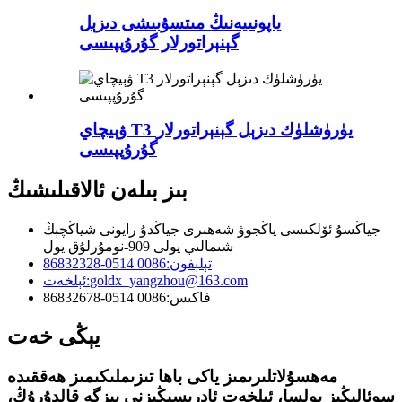
ياپونىيەنىڭ مىتسۇبىشى دىزېل
گېنېراتورلار گۇرۇپپىسى
ۋېيچاي T3 يۈرۈشلۈك دىزېل گېنېراتورلار
گۇرۇپپىسى
بىز بىلەن ئالاقىلىشىڭ
جياڭسۇ ئۆلكىسى ياڭجوۋ شەھىرى جياڭدۇ رايونى شياڭچېڭ
شىمالىي يولى 909-نومۇرلۇق يول
تېلېفون:
0086 0514-86832328
goldx_yangzhou@163.com
ئېلخەت:
فاكىس:
0086 0514-86832678
يېڭى خەت
مەھسۇلاتلىرىمىز ياكى باھا تىزىملىكىمىز ھەققىدە
سوئالىڭىز بولسا، ئېلخەت ئادرېسىڭىزنى بىزگە قالدۇرۇڭ،