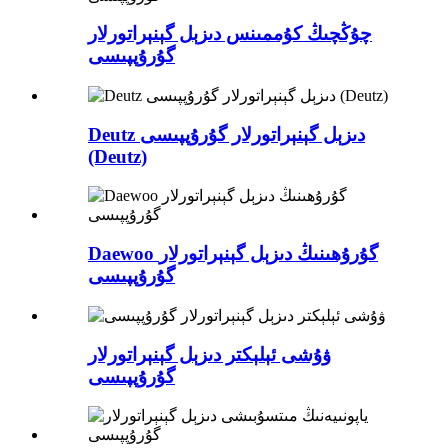
چۇڭچىڭ كۇممىنس دىزېل گېنېراتورلار
گۇرۇپپىسى
Deutz دىزېل گېنېراتورلار گۇرۇپپىسى
(Deutz)
Daewoo گۇرۇھىنىڭ دىزېل گېنېراتورلار
گۇرۇپپىسى
ۋۇشى ئېلېكتر دىزېل گېنېراتورلار
گۇرۇپپىسى