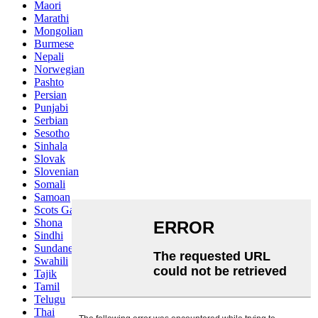
Maori
Marathi
Mongolian
Burmese
Nepali
Norwegian
Pashto
Persian
Punjabi
Serbian
Sesotho
Sinhala
Slovak
Slovenian
Somali
Samoan
Scots Gaelic
Shona
Sindhi
Sundanese
Swahili
Tajik
Tamil
Telugu
Thai