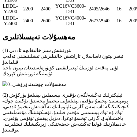
LDDL-
YC16VC3600-
2200
2400
2405/2646
16
200
Y2200
D31
LDDL-
YC16VC4000-
2400
2600
2673/2940
16
200
Y2400
D31
مەھسۇلات تەپسىلاتلىرى
(1) ئورنىتىش سىز خالىغانچە ئاددىي.
ئېغىر بېتون ئاساسلار، ئازايتىش خالتىلىرىنى ئىشلىتىشنى تەلەپ
قىلمايدۇ.
ئۇنى پەقەت ئۆزىنىڭ ئېغىرلىقىنى كۆتۈرەلەيدىغان بېتون تاختا
ئۈستىگە ئورنىتىش كېرەك.
(2) ئېلېكترلىك تەڭشەلگەن يۇقىرى بېسىملىق يېقىلغۇ پۈركۈش
پومپىسى: تېخىمۇ مۇقىم، يېقىلغۇنى تېخىمۇ تېجەيدۇ، يۈكنىڭ چوڭ-
كىچىكلىكىگە ئاساسەن گازنى ئاپتوماتىك تەڭشەش تېخىمۇ ئاددىي،
توك ۋە توك بېسىمىنى مۇقىم قىلىدۇ، ئۈسكۈنىنىڭ مۇقىملىقىنى
ياخشىلايدۇ، گازنى تېخىمۇ توغرا، دىزېل يېقىش ئۈنۈمى يۇقىرى،
خادىملارنىڭ قولدا تەڭشەش جەھەتتىكى زېرىكىشلىك ئىشلىرىنى
يوقىتىدۇ.