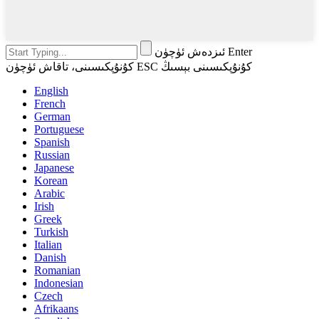
ئىزدەش ئۈچۈن Enter
كۇنۇپكىسىنى، تاقاش ئۈچۈن ESC كۇنۇپكىسىنى بېسىڭ
English
French
German
Portuguese
Spanish
Russian
Japanese
Korean
Arabic
Irish
Greek
Turkish
Italian
Danish
Romanian
Indonesian
Czech
Afrikaans