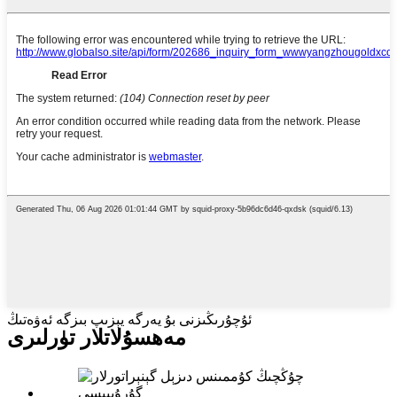
ئۇچۇرىڭىزنى بۇ يەرگە يېزىپ بىزگە ئەۋەتىڭ
مەھسۇلاتلار تۈرلىرى