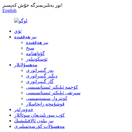
تور بەتلىرىمىزگە خۇش كەپسىز!
English
ئۆي
بىز ھەققىدە
بىز ھەققىدە
سېخ
گۇۋاھنامە
ئۈسكۈنىلەر
مەھسۇلاتلار
يەر گېنېراتورى
دېڭىز گېنېراتورى
گاز گېنېراتورى
كۆچمە ئېلېكتر ئىستانسىسى
سىرتقى ئېلېكتر ئىستانسىسى
كونترول سىستېمىسى
قوشۇمچە زاپچاسلار
خەۋەرلەر
كۆپ سورىلىدىغان سوئاللار
بىز بىلەن ئالاقىلىشىڭ
مەھسۇلات كۆرسەتمىلىرى