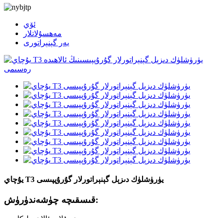
ئۆي
مەھسۇلاتلار
يەر گېنېراتورى
يۇچاي T3 يۈرۈشلۈك دىزېل گېنېراتورلار گۇرۇپپىسى
قىسقىچە چۈشەندۈرۈش: