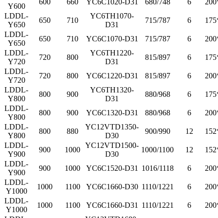
600
660
YC6C1020-D31
680/748
6
200
Y600
LDDL-
YC6TH1070-
650
710
715/787
6
175
Y650
D31
LDDL-
650
710
YC6C1070-D31
715/787
6
200
Y650
LDDL-
YC6TH1220-
720
800
815/897
6
175
Y720
D31
LDDL-
720
800
YC6C1220-D31
815/897
6
200
Y720
LDDL-
YC6TH1320-
800
900
880/968
6
175
Y800
D31
LDDL-
800
900
YC6C1320-D31
880/968
6
200
Y800
LDDL-
YC12VTD1350-
800
880
900/990
12
152
Y800
D30
LDDL-
YC12VTD1500-
900
1000
1000/1100
12
152
Y900
D30
LDDL-
900
1000
YC6C1520-D31
1016/1118
6
200
Y900
LDDL-
1000
1100
YC6C1660-D30
1110/1221
6
200
Y1000
LDDL-
1000
1100
YC6C1660-D31
1110/1221
6
200
Y1000