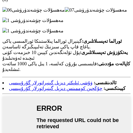
ئورالما تەپسىلاتلىرى:
گېنېرال ئورالما پىلاستىنكا ئورالمىسى ياكى
ياغاچ قاپ ياكى سىزنىڭ تەلىپىڭىزگە ئاساسەن.
يەتكۈزۈش تەپسىلاتلىرى:
پۇل تۆلەنگەندىن كېيىن 10 خىزمەت كۈنى
ئىچىدە ئەۋەتىلىدۇ
كاپالەت مۇددىتى:
قايسىسى بۇرۇن كەلسە، 1 يىل ياكى 1000 سائەت
ئىشلەيدۇ.
ئالدىنقىسى:
ۋۇشى ئېلېكتر دىزېل گېنېراتورلار گۇرۇپپىسى
كېيىنكىسى:
چۇڭچىن كوممىنس دىزېل گېنېراتورلار گۇرۇپپىسى