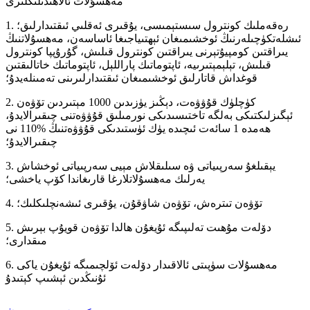
مەھسۇلات ئالاھىدىلىكلىرى
1. رەقەملىك كونترول سىستېمىسى، يۇقىرى ئەقلىي ئىقتىدارلىق؛
ئىشلەتكۈچىلەرنىڭ ئوخشىمىغان ئېھتىياجىغا ئاساسەن، مەھسۇلاتنىڭ
يىراقتىن كومپيۇتېرنى يىراقتىن كونترول قىلىش، گۇرۇپپا كونترول
قىلىش، تېلېمېتىرىيە، ئاپتوماتىك پاراللېل، ئاپتوماتىك خاتالىقتىن
قوغداش قاتارلىق ئوخشىمىغان ئىقتىدارلىرىنى تەمىنلەيدۇ؛
2. كۈچلۈك قۇۋۋەت، دېڭىز يۈزىدىن 1000 مېتىردىن تۆۋەن
ئېگىزلىكتىكى بەلگە تاختىسىدىكى نورمىلىق قۇۋۋەتنى چىقىرالايدۇ،
ھەمدە 1 سائەت ئىچىدە يۈك ئۈستىدىكى قۇۋۋەتنىڭ %110 نى
چىقىرالايدۇ؛
3. يېقىلغۇ سەرپىياتى ۋە سىلىقلاش مېيى سەرپىياتى ئوخشاش
يەرلىك مەھسۇلاتلارغا قارىغاندا كۆپ ياخشى؛
4. تۆۋەن تىترەش، تۆۋەن شاۋقۇن، يۇقىرى ئىشەنچلىكلىك؛
5. دۆلەت مۇھىت تەلىپىگە ئۇيغۇن ھالدا تۆۋەن قويۇپ بېرىش
مىقدارى؛
6. مەھسۇلات سۈپىتى ئالاقىدار دۆلەت ئۆلچىمىگە ئۇيغۇن ياكى
ئۇنىڭدىن ئېشىپ كېتىدۇ