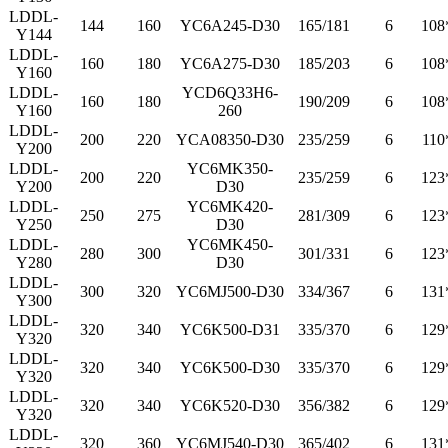
LDDL-
144
160
YC6A245-D30
165/181
6
108
Y144
LDDL-
160
180
YC6A275-D30
185/203
6
108
Y160
LDDL-
YCD6Q33H6-
160
180
190/209
6
108
Y160
260
LDDL-
200
220
YCA08350-D30
235/259
6
110
Y200
LDDL-
YC6MK350-
200
220
235/259
6
123
Y200
D30
LDDL-
YC6MK420-
250
275
281/309
6
123
Y250
D30
LDDL-
YC6MK450-
280
300
301/331
6
123
Y280
D30
LDDL-
300
320
YC6MJ500-D30
334/367
6
131
Y300
LDDL-
320
340
YC6K500-D31
335/370
6
129
Y320
LDDL-
320
340
YC6K500-D30
335/370
6
129
Y320
LDDL-
320
340
YC6K520-D30
356/382
6
129
Y320
LDDL-
320
360
YC6MJ540-D30
365/402
6
131