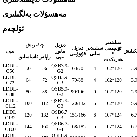
مەھسۇلات بەلگىلىرى
ئۆلچەم
سىلىندىر
چىقىرىش
دىزېل
سىلىندىر
دىزېل
ئۆلچىمى
ماتور
تىپى
*
سانى
قۇۋۋىتى
تىپى
زاپاس
ئاساسلىق
ھەرىكەت
LDDL-
QSB3.9-
50
56
63/70
4
102*120
3.
C56
G2
LDDL-
QSB3.9-
64
72
79/88
4
102*120
3.
C72
G3
LDDL-
QSB5.9-
80
88
96/106
6
102*120
5.
C88
G2
LDDL-
QSB5.9-
100
112
120/132
6
102*120
5.
C112
G3
LDDL-
QSB6.7-
120
132
151/166
6
107*124
6.
C132
G3
LDDL-
QSB6.7-
144
160
168/185
6
107*124
6.
C160
G4
LDDL-
QSL8.9-