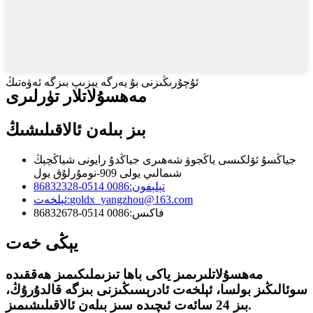
ئۇچۇرىڭىزنى بۇ يەرگە يېزىپ بىزگە ئەۋەتىڭ
مەھسۇلاتلار تۈرلىرى
بىز بىلەن ئالاقىلىشىڭ
جياڭسۇ ئۆلكىسى ياڭجوۋ شەھىرى جياڭدۇ رايونى شياڭچېڭ
شىمالىي يولى 909-نومۇرلۇق يول
تېلېفون:
0086 0514-86832328
goldx_yangzhou@163.com
ئېلخەت:
فاكىس:
0086 0514-86832678
يېڭى خەت
مەھسۇلاتلىرىمىز ياكى باھا تىزىملىكىمىز ھەققىدە
سوئالىڭىز بولسا، ئېلخەت ئادرېسىڭىزنى بىزگە قالدۇرۇڭ،
بىز 24 سائەت ئىچىدە سىز بىلەن ئالاقىلىشىمىز.