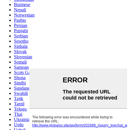
Burmese
Nepali
Norwegian
Pashto
Persian
Punjabi
Serbian
Sesotho
Sinhala
Slovak
Slovenian
Somali
Samoan
Scots Gaelic
Shona
Sindhi
Sundanese
Swahili
Tajik
Tamil
Telugu
Thai
Ukrainian
Urdu
Uzbek