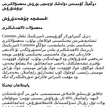
دوڭفېڭ كۇممىنس دۆلەتلىك ئۈچىنچى يۈرۈش مەھسۇلاتلىرىنى
تونۇشتۇرۇش
قىسقىچە چۈشەندۈرۈش:
مەھسۇلات ئالاھىدىلىكلىرى
Cummins دىزېل گېنېراتورلار گۇرۇپپىسى ئامېرىكىنىڭ ئىلغار
ئىشلەپچىقىرىش تېخنىكىسىنى قوللانغان بولۇپ، مەھسۇلاتلىرى
ئامېرىكىنىڭ Cummins تېخنىكىسى بىلەن ماسلىشىپ، جۇڭگو
بازىرىنىڭ ئالاھىدىلىكلىرى بىلەن بىرلەشتۈرۈلگەن. ئۇ ئالدىنقى
قاتاردىكى ئېغىر يۈك ماشىنىسى تېخنىكىسى ئۇقۇمى بويىچە
تەرەققىي قىلدۇرۇلغان ۋە لايىھەلەنگەن بولۇپ، كۈچلۈك قۇۋۋەت،
يۇقىرى ئىشەنچلىكلىك، ياخشى چىدامچانلىق، ئەلا يېقىلغۇ تېجەش،
كىچىك چوڭلۇق، چوڭ قۇۋۋەت، چوڭ بۇراش مومېنتى، چوڭ بۇراش
مومېنتى زاپىسى، كۈچلۈك كۆپ ئىقتىدارلىق زاپچاسلار، بىخەتەرلىك
ۋە مۇھىت ئاسراش قاتارلىق ئەۋزەللىكلەرگە ئىگە.
پاتېنتلانغان تېخنىكا
چاقلىق تۇربىنىلىق قاچىلاش سىستېمىسى. ماتور بىر گەۋدىلەشكەن
لايىھە، زاپچاسلار %40 ئاز، بۇزۇلۇش نىسبىتى تۆۋەن؛ سوقۇلغان
پولات ئوق، ژۇرنال ئىندۇكسىيەلىك قاتتىقلاشتۇرۇش، چىدامچانلىقىنى