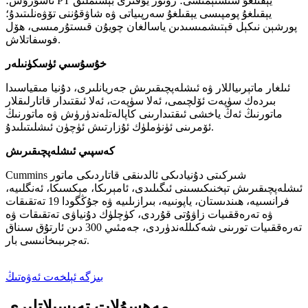
ئاشۇرۇش؛ PT يېقىلغۇ سىستېمىسى؛ روتور يۇقىرى بېسىملىق
يېقىلغۇ پومپىسى يېقىلغۇ سەرپىياتى ۋە شاۋقۇننى تۆۋەنلىتىدۇ؛
پورشېن نىكېل قېتىشمىسىدىن ياسالغان چويۇن قىستۇرمىسى، ھۆل
فوسفاتلاش.
خۇسۇسىي ئۈسكۈنىلەر
ئىلغار ماتېرىياللار ۋە ئىشلەپچىقىرىش جەريانلىرى، دۇنيا مىقياسىدا
بىردەك سۈپەت ئۆلچىمى، ئەلا سۈپەت، ئەلا ئىقتىدار قاتارلىقلار
ماتورنىڭ ئەڭ ياخشى ئىقتىدارىنى كاپالەتلەندۈرۈش ۋە ماتورنىڭ
ئۆمرىنى ئۈنۈملۈك ئۇزارتىش ئۈچۈن ئىشلىتىلىدۇ.
كەسپىي ئىشلەپچىقىرىش
Cummins شىركىتى دۇنيادىكى ئالدىنقى قاتاردىكى ماتور
ئىشلەپچىقىرىش تېخنىكىسىنى ئىگىلىدى، ئامېرىكا، مېكسىكا، ئەنگلىيە،
فرانسىيە، ھىندىستان، ياپونىيە، بىرازىلىيە ۋە جۇڭگودا 19 تەتقىقات
ۋە تەرەققىيات زاۋۇتى قۇردى، كۈچلۈك دۇنياۋى تەتقىقات ۋە
تەرەققىيات تورىنى شەكىللەندۈردى، جەمئىي 300 دىن ئارتۇق سىناق
تەجرىبىخانىسى بار.
بىزگە ئېلخەت ئەۋەتىڭ
مەھسۇلات تەپسىلاتلىرى