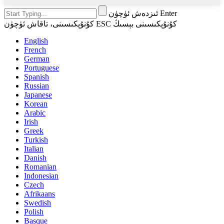
ئىزدەش ئۈچۈن Enter
كۇنۇپكىسىنى، تاقاش ئۈچۈن ESC كۇنۇپكىسىنى بېسىڭ
English
French
German
Portuguese
Spanish
Russian
Japanese
Korean
Arabic
Irish
Greek
Turkish
Italian
Danish
Romanian
Indonesian
Czech
Afrikaans
Swedish
Polish
Basque