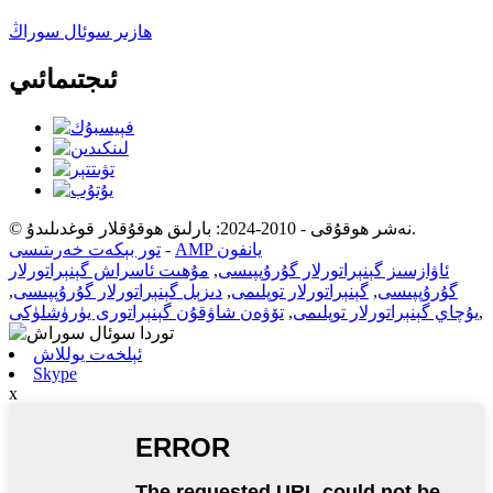
ھازىر سوئال سوراڭ
ئىجتىمائىي
© نەشر ھوقۇقى - 2010-2024: بارلىق ھوقۇقلار قوغدىلىدۇ.
AMP يانفون
-
تور بېكەت خەرىتىسى
ئاۋازسىز گېنېراتورلار گۇرۇپپىسى
,
مۇھىت ئاسراش گېنېراتورلار
گۇرۇپپىسى
,
گېنېراتورلار توپلىمى
,
دىزېل گېنېراتورلار گۇرۇپپىسى
,
,
يۇچاي گېنېراتورلار توپلىمى
,
تۆۋەن شاۋقۇن گېنېراتورى يۈرۈشلۈكى
ئېلخەت يوللاش
Skype
x