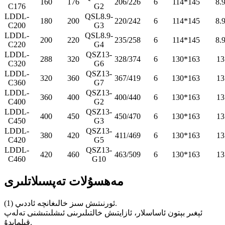
160
176
206/226
6
114*145
8.
C176
G2
LDDL-
QSL8.9-
180
200
220/242
6
114*145
8.
C200
G3
LDDL-
QSL8.9-
200
220
235/258
6
114*145
8.
C220
G4
LDDL-
QSZ13-
288
320
328/374
6
130*163
13
C320
G6
LDDL-
QSZ13-
320
360
367/419
6
130*163
13
C360
G7
LDDL-
QSZ13-
360
400
400/440
6
130*163
13
C400
G2
LDDL-
QSZ13-
400
450
450/470
6
130*163
13
C450
G3
LDDL-
QSZ13-
380
420
411/469
6
130*163
13
C420
G5
LDDL-
QSZ13-
420
460
463/509
6
130*163
13
C460
G10
مەھسۇلات تەپسىلاتلىرى
(1) ئورنىتىش سىز خالىغانچە ئاددىي.
ئېغىر بېتون ئاساسلار، ئازايتىش خالتىلىرىنى ئىشلىتىشنى تەلەپ
قىلمايدۇ.