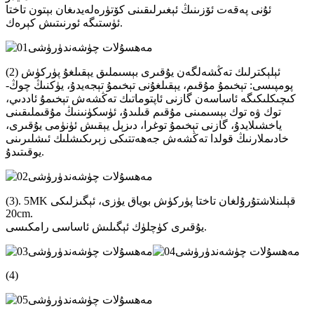
ئۇنى پەقەت ئۆزىنىڭ ئېغىرلىقىنى كۆتۈرەلەيدىغان بېتون تاختا
ئۈستىگە ئورنىتىش كېرەك.
(2) ئېلېكترلىك تەڭشەلگەن يۇقىرى بېسىملىق يېقىلغۇ پۈركۈش
پومپىسى: تېخىمۇ مۇقىم، يېقىلغۇنى تېخىمۇ تېجەيدۇ، يۈكنىڭ چوڭ-
كىچىكلىكىگە ئاساسەن گازنى ئاپتوماتىك تەڭشەش تېخىمۇ ئاددىي،
توك ۋە توك بېسىمىنى مۇقىم قىلىدۇ، ئۈسكۈنىنىڭ مۇقىملىقىنى
ياخشىلايدۇ، گازنى تېخىمۇ توغرا، دىزېل يېقىش ئۈنۈمى يۇقىرى،
خادىملارنىڭ قولدا تەڭشەش جەھەتتىكى زېرىكىشلىك ئىشلىرىنى
يوقىتىدۇ.
(3). 5MK قېلىنلاشتۇرۇلغان تاختا پۈركۈش بوياق يۈزى، ئېگىزلىكى
20cm.
يۇقىرى كۈچلۈك ئېگىلىش ئاساسى رامكىسى.
(4)