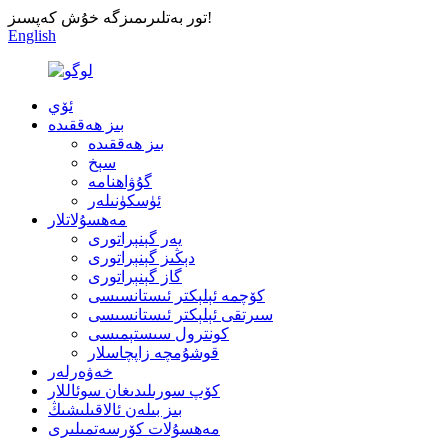
تور بەتلىرىمىزگە خۇش كەپسىز!
English
ئۆي
بىز ھەققىدە
بىز ھەققىدە
سېخ
گۇۋاھنامە
ئۈسكۈنىلەر
مەھسۇلاتلار
يەر گېنېراتورى
دېڭىز گېنېراتورى
گاز گېنېراتورى
كۆچمە ئېلېكتر ئىستانسىسى
سىرتقى ئېلېكتر ئىستانسىسى
كونترول سىستېمىسى
قوشۇمچە زاپچاسلار
خەۋەرلەر
كۆپ سورىلىدىغان سوئاللار
بىز بىلەن ئالاقىلىشىڭ
مەھسۇلات كۆرسەتمىلىرى