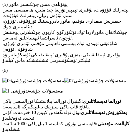
(5) پۈتۈنلەي مىس چوتكىسىز ماتور
يېتەرلىك قۇۋۋەت، يۇقىرى تېمپېراتۇرىغا چىداملىق، ھەممىسى مىس
سىم، تۆۋەن زىيان، يېتەرلىك قۇۋۋەت
چىقىرىش مىقدارى مۇقىم، ماتور يادروسىنىڭ ئۇزۇنلۇقى ئۇزۇن،
دىئامېتىرى چوڭ
چوتكىلانغان ماتورلاردا توك ئۆتكۈزگۈچ كاربون چوتكىلارنى يوقىتىش
ئۈچۈن ئاسراشقا ئېھتىياجلىق ئەمەس.
شاۋقۇنى تۆۋەن، توك بېسىمى ناھايىتى مۇقىم، ئۆمرى ئۇزۇن،
شاۋقۇنى تۆۋەن
يۇقىرى ئېنىقلىقتىكى، بەزى يۇقىرى ئېنىقلىقتىكى ئۈسكۈنىلەر ۋە
ئېلېكتر ئۈسكۈنىلىرىنى ئىشلىتىشكە ماس كېلىدۇ
(6)
ئورالما تەپسىلاتلىرى:
گېنېرال ئورالما پىلاستىنكا ئورالمىسى ياكى
ياغاچ قاپ ياكى سىزنىڭ تەلىپىڭىزگە ئاساسەن.
يەتكۈزۈش تەپسىلاتلىرى:
پۇل تۆلەنگەندىن كېيىن 10 خىزمەت كۈنى
ئىچىدە ئەۋەتىلىدۇ
كاپالەت مۇددىتى:
قايسىسى بۇرۇن كەلسە، 1 يىل ياكى 1000 سائەت
ئىشلەيدۇ.