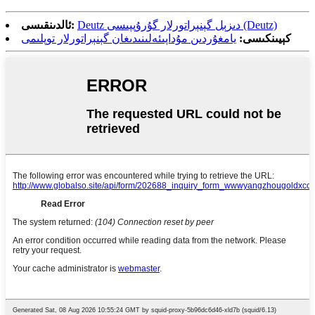
Deutz دىزېل گېنېراتورلار گۇرۇپپىسى (Deutz)
ئالدىنقىسى:
كېيىنكىسى:
يامغۇردىن مۇداپىئەلىنىدىغان گېنېراتورلار توپلىمى