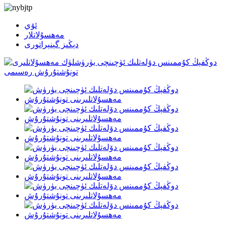
ئۆي
مەھسۇلاتلار
دېڭىز گېنېراتورى